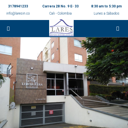
3178941233
Carrera 28 No. 9 E- 33
8:30 am to 5:30 pm
info@laresin.co
Cali - Colombia
Lunes a Sábados