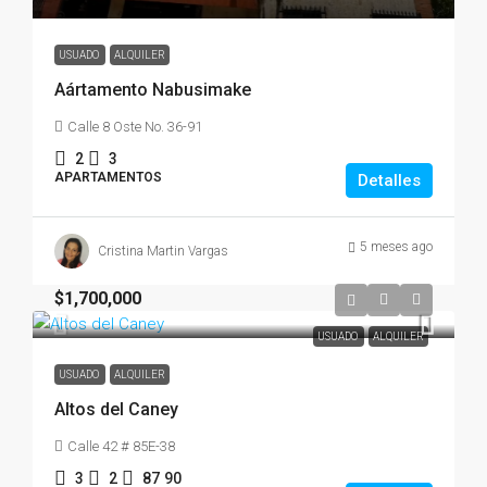
USUADO
ALQUILER
Aártamento Nabusimake
Calle 8 Oste No. 36-91
2
3
APARTAMENTOS
Detalles
5 meses ago
Cristina Martin Vargas
$1,700,000
USUADO
ALQUILER
USUADO
ALQUILER
Altos del Caney
Calle 42 # 85E-38
3
2
87
90