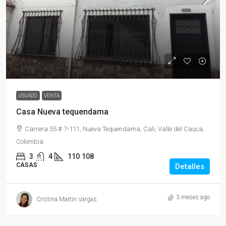
$480,000,000
USUADO
VENTA
Casa Nueva tequendama
Carrera 55 # 7-111, Nueva Tequendama, Cali, Valle del Cauca,
Colombia
3
4
110
108
CASAS
Detalles
3 meses ago
Cristina Martin Vargas