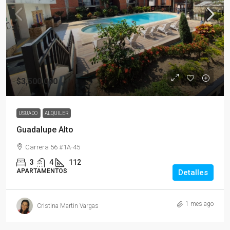
$3,500,000
USUADO
ALQUILER
Guadalupe Alto
Carrera 56 #1A-45
3
4
112
APARTAMENTOS
Detalles
1 mes ago
Cristina Martin Vargas