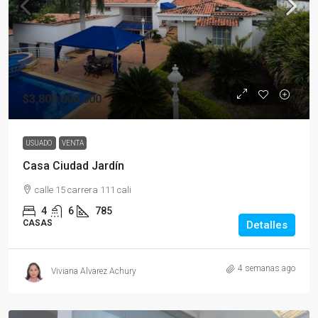
$3,800,000,000
USUADO
VENTA
Casa Ciudad Jardín
calle 15 carrera 111 cali
4
6
785
CASAS
Detalles
4 semanas ago
Viviana Alvarez Achury