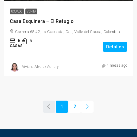
USUADO
VENTA
Casa Esquinera – El Refugio
Carrera 68 #2, La Cascada, Cali, Valle del Cauca, Colombia
6
5
CASAS
Detalles
4 meses ago
Viviana Alvarez Achury
1
2