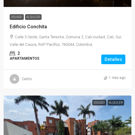
USUADO
ALQUILER
Edificio Conchita
Calle 5 Oeste, Santa Teresita, Comuna 2, Cali ciudad, Cali, Sur,
Valle del Cauca, RAP Pacífico, 760044, Colombia
2
APARTAMENTOS
Detalles
1 mes ago
Carlos
USUADO
ALQUILER