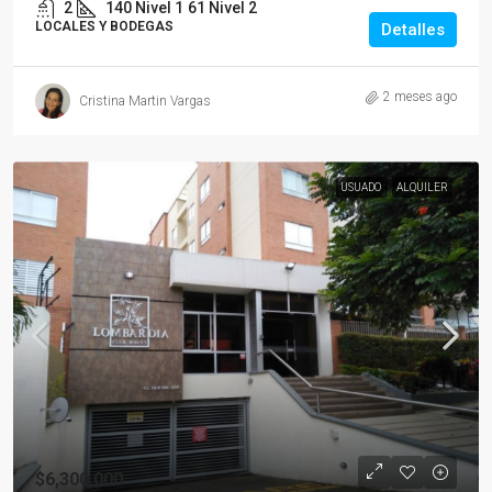
2
140 Nivel 1
61 Nivel 2
LOCALES Y BODEGAS
Detalles
2 meses ago
Cristina Martin Vargas
USUADO
ALQUILER
$6,300,000