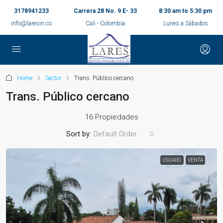
3178941233
Carrera 28 No. 9 E- 33
8:30 am to 5:30 pm
info@laresin.co
Cali - Colombia
Lunes a Sábados
Home
Sector
Trans. Público cercano
Trans. Público cercano
16 Propiedades
Sort by:
Default Order
USUADO
VENTA