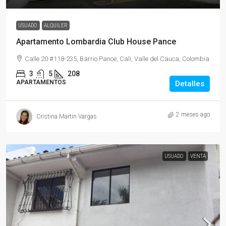
USUADO
ALQUILER
Apartamento Lombardia Club House Pance
Calle 20 #118-235, Barrio Pance, Cali, Valle del Cauca, Colombia
3
5
208
APARTAMENTOS
Detalles
2 meses ago
Cristina Martin Vargas
USUADO
VENTA