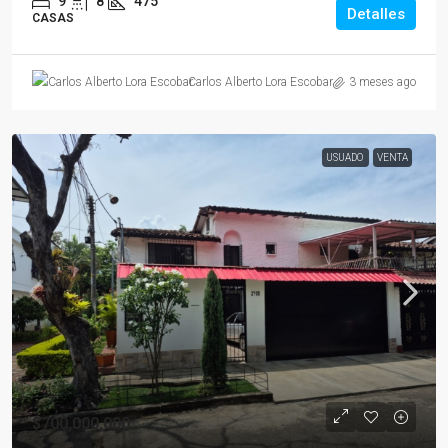
9
8
475
Detalles
CASAS
3 meses ago
Carlos Alberto Lora Escobar
USUADO
VENTA
$700,000,000