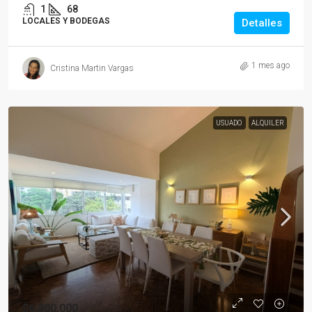
1
68
LOCALES Y BODEGAS
Detalles
1 mes ago
Cristina Martin Vargas
USUADO
ALQUILER
$6,800,000