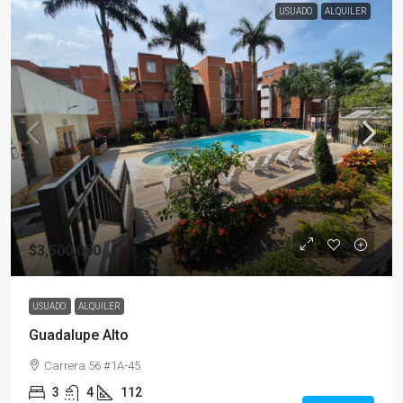
USUADO
ALQUILER
$3,500,000
USUADO
ALQUILER
Guadalupe Alto
Carrera 56 #1A-45
3
4
112