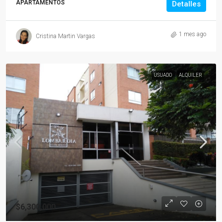
APARTAMENTOS
Detalles
1 mes ago
Cristina Martin Vargas
USUADO
ALQUILER
$6,300,000