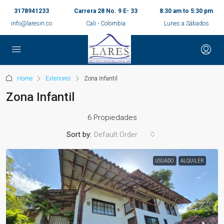
3178941233
Carrera 28 No. 9 E- 33
8:30 am to 5:30 pm
info@laresin.co
Cali - Colombia
Lunes a Sábados
Home
Exteriores
Zona Infantil
Zona Infantil
6 Propiedades
Sort by:
Default Order
USUADO
ALQUILER