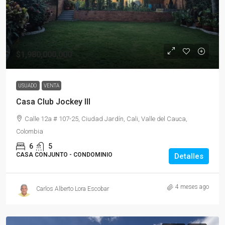
$1,980,000,000
USUADO
VENTA
Casa Club Jockey III
Calle 12a # 107-25, Ciudad Jardín, Cali, Valle del Cauca,
Colombia
6
5
CASA CONJUNTO - CONDOMINIO
Detalles
4 meses ago
Carlos Alberto Lora Escobar