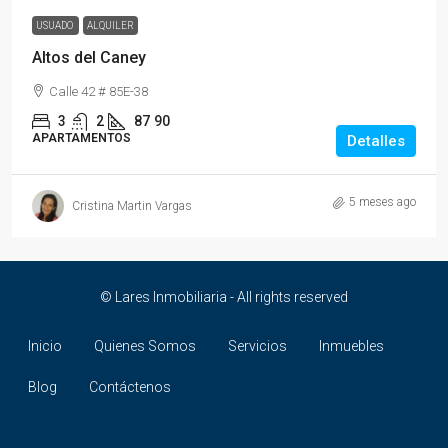
USUADO
ALQUILER
Altos del Caney
Calle 42 # 85E-38
3
2
87
90
APARTAMENTOS
Detalles
5 meses ago
Cristina Martin Vargas
© Lares Inmobiliaria - All rights reserved
Inicio
Quienes Somos
Servicios
Inmuebles
Blog
Contáctenos