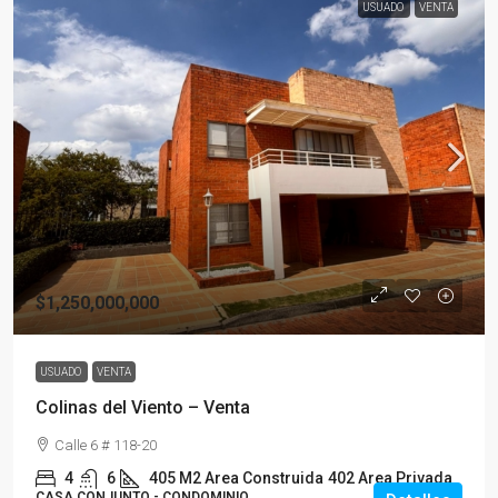
USUADO
VENTA
$1,250,000,000
USUADO
VENTA
Colinas del Viento – Venta
Calle 6 # 118-20
4
6
405 M2 Area Construida
402 Area Privada
CASA CONJUNTO - CONDOMINIO