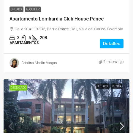
USUADO
ALQUILER
Apartamento Lombardia Club House Pance
Calle 20 #118-235, Barrio Pance, Cali, Valle del Cauca, Colombia
3
5
208
APARTAMENTOS
Detalles
2 meses ago
Cristina Martin Vargas
USUADO
VENTA
DESTACADO