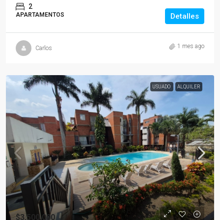
2
APARTAMENTOS
Detalles
1 mes ago
Carlos
USUADO
ALQUILER
$3,500,000