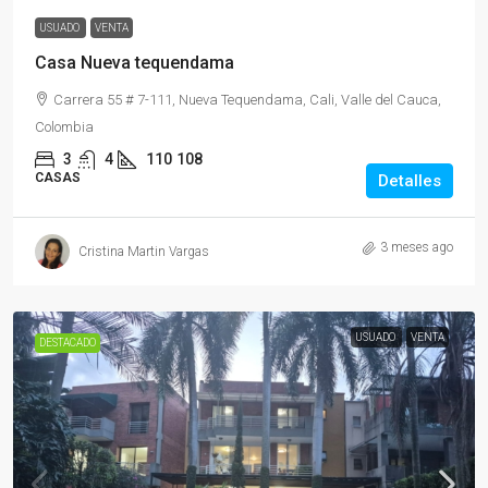
USUADO
VENTA
Casa Nueva tequendama
Carrera 55 # 7-111, Nueva Tequendama, Cali, Valle del Cauca,
Colombia
3
4
110
108
CASAS
Detalles
3 meses ago
Cristina Martin Vargas
USUADO
VENTA
DESTACADO