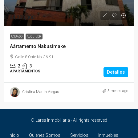
$4,200,000
USUADO
ALQUILER
Aártamento Nabusimake
Calle 8 Oste No. 36-91
2
3
APARTAMENTOS
Detalles
5 meses ago
Cristina Martin Vargas
© Lares Inmobiliaria - All rights reserved
Inicio
Quienes Somos
Servicios
Inmuebles