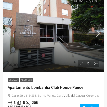
USUADO
ALQUILER
$6,300,000
USUADO
ALQUILER
Apartamento Lombardia Club House Pance
Calle 20 #118-235, Barrio Pance, Cali, Valle del Cauca, Colombia
3
5
208
APARTAMENTOS