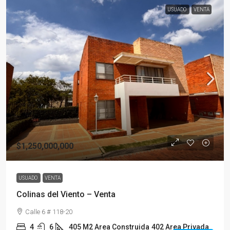
USUADO
VENTA
$1,250,000,000
USUADO
VENTA
Colinas del Viento – Venta
Calle 6 # 118-20
4
6
405 M2 Area Construida
402 Area Privada