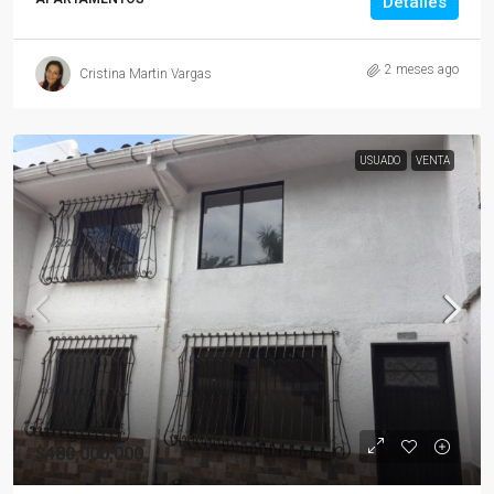
Detalles
2 meses ago
Cristina Martin Vargas
USUADO
VENTA
$480,000,000