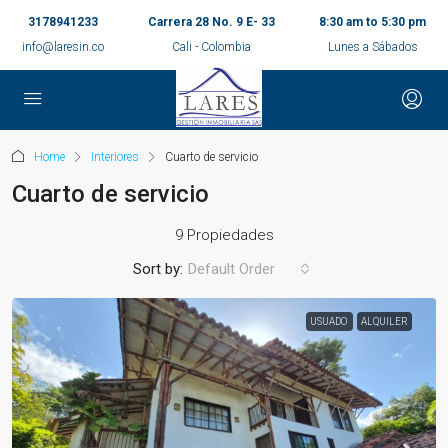
3178941233
Carrera 28 No. 9 E- 33
8:30 am to 5:30 pm
info@laresin.co
Cali - Colombia
Lunes a Sábados
Home
Interiores
Cuarto de servicio
Cuarto de servicio
9 Propiedades
Sort by:
Default Order
USUADO
ALQUILER