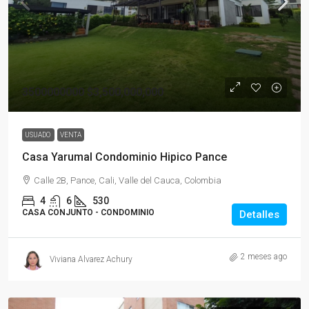
3500000000
$3,500,000,000
USUADO
VENTA
Casa Yarumal Condominio Hipico Pance
Calle 2B, Pance, Cali, Valle del Cauca, Colombia
4
6
530
CASA CONJUNTO - CONDOMINIO
Detalles
2 meses ago
Viviana Alvarez Achury