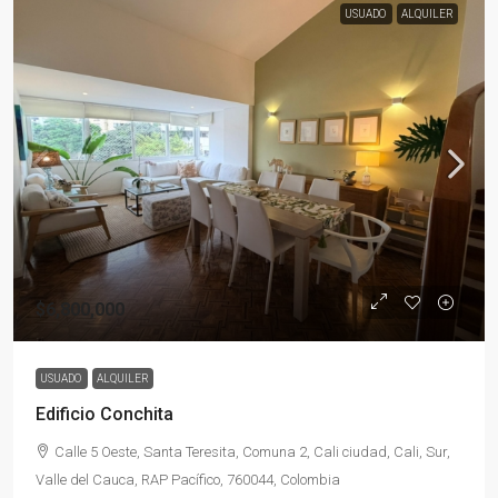
USUADO
ALQUILER
$6,800,000
USUADO
ALQUILER
Edificio Conchita
Calle 5 Oeste, Santa Teresita, Comuna 2, Cali ciudad, Cali, Sur,
Valle del Cauca, RAP Pacífico, 760044, Colombia