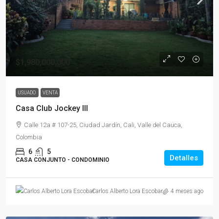
$1,980,000,000
USUADO
VENTA
Casa Club Jockey III
Calle 12a # 107-25, Ciudad Jardín, Cali, Valle del Cauca,
Colombia
6
5
Detalles
CASA CONJUNTO - CONDOMINIO
4 meses ago
Carlos Alberto Lora Escobar