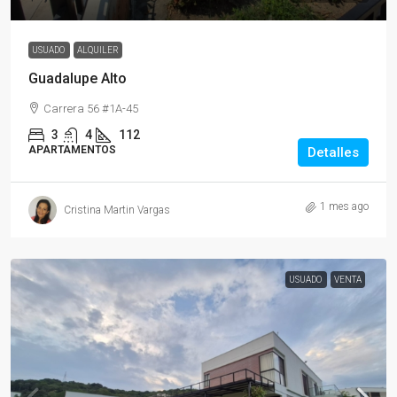
USUADO
ALQUILER
Guadalupe Alto
Carrera 56 #1A-45
3
4
112
APARTAMENTOS
Detalles
1 mes ago
Cristina Martin Vargas
USUADO
VENTA