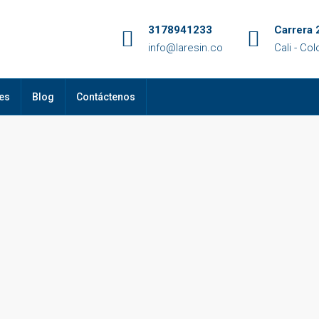
3178941233
Carrera 
info@laresin.co
Cali - Co
es
Blog
Contáctenos