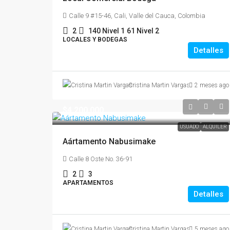
Calle 9 #15-46, Cali, Valle del Cauca, Colombia
2
140 Nivel 1
61 Nivel 2
LOCALES Y BODEGAS
Detalles
Cristina Martin Vargas
2 meses ago
$4,200,000
USUADO
ALQUILER
Aártamento Nabusimake
Calle 8 Oste No. 36-91
2
3
APARTAMENTOS
Detalles
Cristina Martin Vargas
5 meses ago