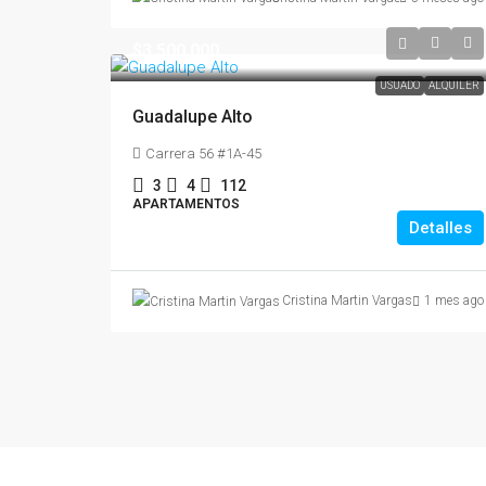
$3,500,000
USUADO
ALQUILER
Guadalupe Alto
Carrera 56 #1A-45
3
4
112
APARTAMENTOS
Detalles
Cristina Martin Vargas
1 mes ago