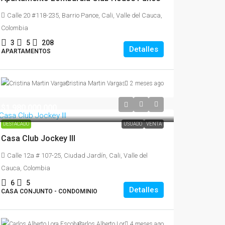
Calle 20 #118-235, Barrio Pance, Cali, Valle del Cauca,
Colombia
3
5
208
Detalles
APARTAMENTOS
Cristina Martin Vargas
2 meses ago
$1,980,000,000
DESTACADO
USUADO
VENTA
Casa Club Jockey III
Calle 12a # 107-25, Ciudad Jardín, Cali, Valle del
Cauca, Colombia
6
5
Detalles
CASA CONJUNTO - CONDOMINIO
Carlos Alberto Lora Escobar
4 meses ago