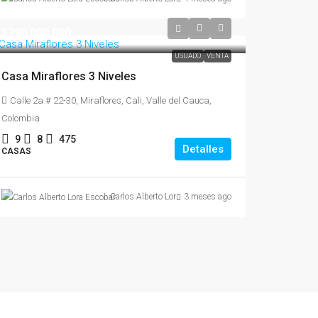
$790,000,000
USUADO
VENTA
Casa Miraflores 3 Niveles
Calle 2a # 22-30, Miraflores, Cali, Valle del Cauca,
Colombia
9
8
475
Detalles
CASAS
Carlos Alberto Lora Escobar
3 meses ago