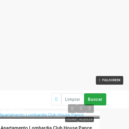
FULLSCREEN
Limpiar
Buscar
$6,300,000
USUADO
ALQUILER
Apartamento Lombardia Club House Pance