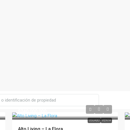
$240,000,000
USUADO
VENTA
Alto Living – La Flora