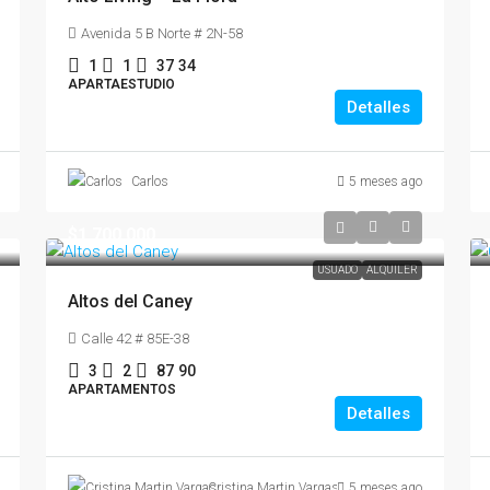
Avenida 5 B Norte # 2N-58
1
1
37
34
APARTAESTUDIO
Detalles
Carlos
5 meses ago
$1,700,000
USUADO
ALQUILER
Altos del Caney
Calle 42 # 85E-38
3
2
87
90
APARTAMENTOS
Detalles
Cristina Martin Vargas
5 meses ago