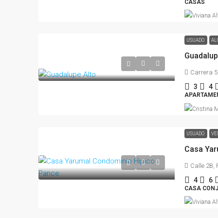
CASAS
USUADO
AL
Guadalup
Carrera 5
3
4
APARTAME
USUADO
VE
Casa Yar
Calle 2B, 
4
6
CASA CONJ