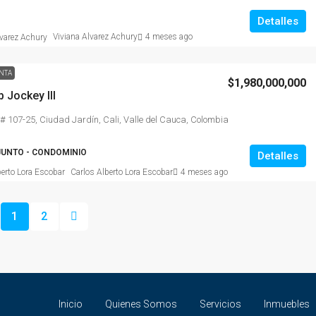
Detalles
Viviana Alvarez Achury
4 meses ago
NTA
$1,980,000,000
 Jockey III
 # 107-25, Ciudad Jardín, Cali, Valle del Cauca, Colombia
UNTO - CONDOMINIO
Detalles
Carlos Alberto Lora Escobar
4 meses ago
1
2
Inicio
Quienes Somos
Servicios
Inmuebles