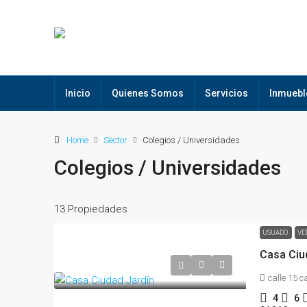
Inicio
Quienes Somos
Servicios
Inmuebl
Home
Sector
Colegios / Universidades
Colegios / Universidades
13 Propiedades
USUADO
VE
Casa Ciu
calle 15 c
4
6