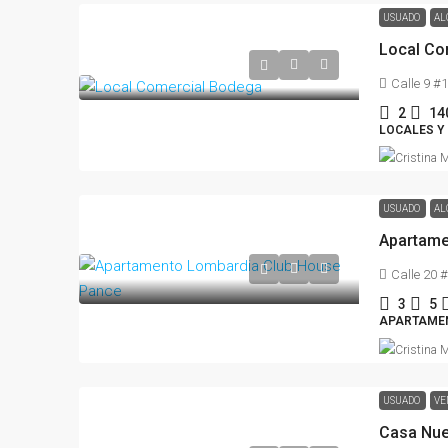
USUADO
AL
Local Co
Calle 9 #1
2
14
LOCALES Y
USUADO
AL
Apartame
Calle 20 
3
5
APARTAME
USUADO
VE
Casa Nu