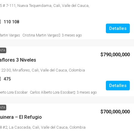
5 # 7-111, Nueva Tequendama, Cali, Valle del Cauca,
110
108
Detalles
Cristina Martin Vargas
3 meses ago
NTA
$790,000,000
flores 3 Niveles
 22-30, Miraflores, Cali, Valle del Cauca, Colombia
475
Detalles
Carlos Alberto Lora Escobar
3 meses ago
NTA
$700,000,000
uinera – El Refugio
8 #2, La Cascada, Cali, Valle del Cauca, Colombia