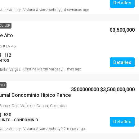
Detalles
Viviana Alvarez Achury
4 semanas ago
QUILER
$3,500,000
e Alto
6 #1A-45
112
NTOS
Detalles
Cristina Martin Vargas
1 mes ago
NTA
3500000000
$3,500,000,000
umal Condominio Hipico Pance
Pance, Cali, Valle del Cauca, Colombia
530
UNTO - CONDOMINIO
Detalles
Viviana Alvarez Achury
2 meses ago