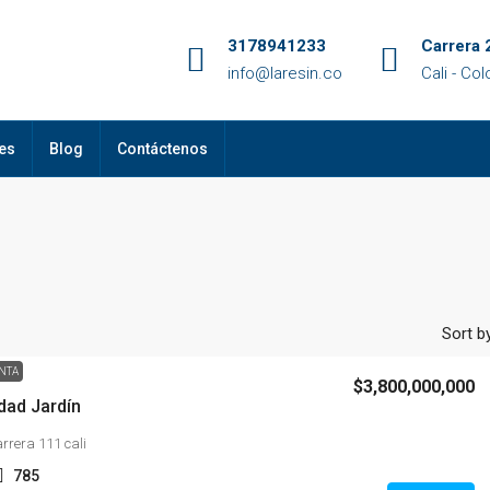
3178941233
Carrera 
info@laresin.co
Cali - Co
es
Blog
Contáctenos
Sort by
NTA
$3,800,000,000
dad Jardín
arrera 111 cali
785