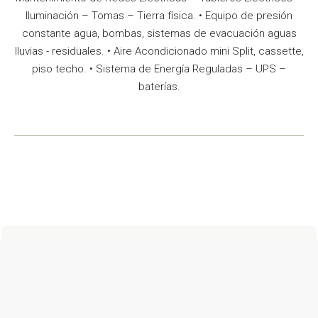
Iluminación – Tomas – Tierra física. • Equipo de presión
constante agua, bombas, sistemas de evacuación aguas
lluvias - residuales. • Aire Acondicionado mini Split, cassette,
piso techo. • Sistema de Energía Reguladas – UPS –
baterías.
Asesoria y Asistencia Técnica
Realizamos un acercamiento al cliente, brindando
asesoría y asistencia técnica del inmueble, enfocados al