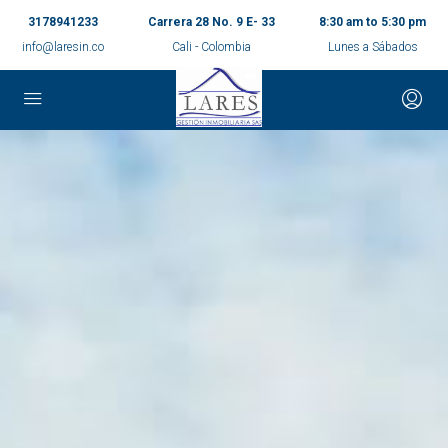
3178941233
Carrera 28 No. 9 E- 33
8:30 am to 5:30 pm
info@laresin.co
Cali - Colombia
Lunes a Sábados