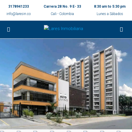
3178941233
Carrera 28 No. 9 E- 33
8:30 am to 5:30 pm
info@laresin.co
Cali - Colombia
Lunes a Sábados