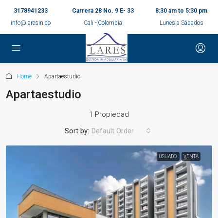
3178941233
Carrera 28 No. 9 E- 33
8:30 am to 5:30 pm
info@laresin.co
Cali - Colombia
Lunes a Sábados
Home
Apartaestudio
Apartaestudio
1 Propiedad
Sort by:
Default Order
USUADO
VENTA