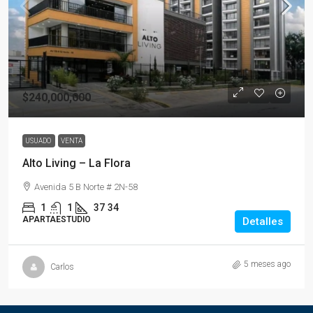
$240,000,000
USUADO
VENTA
Alto Living – La Flora
Avenida 5 B Norte # 2N-58
1
1
37
34
APARTAESTUDIO
Detalles
5 meses ago
Carlos