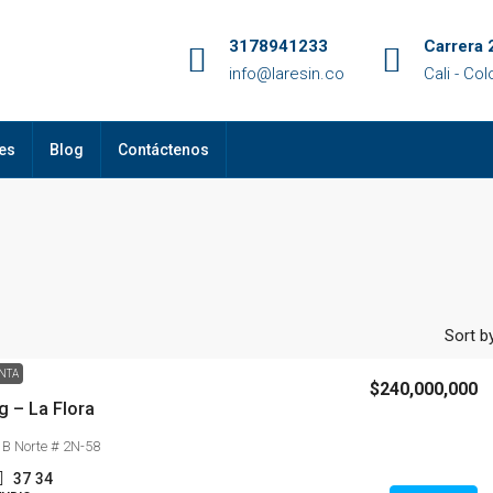
3178941233
Carrera 
info@laresin.co
Cali - Co
es
Blog
Contáctenos
Sort by
NTA
$240,000,000
ng – La Flora
 B Norte # 2N-58
37
34