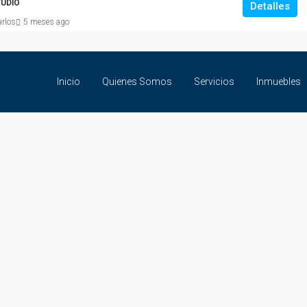
UDIO
Detalles
arlos
5 meses ago
Inicio
Quienes Somos
Servicios
Inmuebles