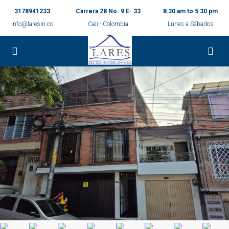
3178941233
Carrera 28 No. 9 E- 33
8:30 am to 5:30 pm
info@laresin.co
Cali - Colombia
Lunes a Sábados