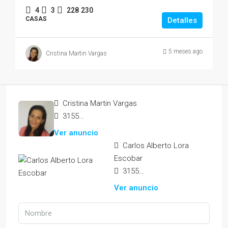
4
3
228
230
CASAS
Detalles
5 meses ago
Cristina Martin Vargas
Cristina Martin Vargas
3155212570
Ver anuncio
Carlos Alberto Lora
Escobar
3155942963
Ver anuncio