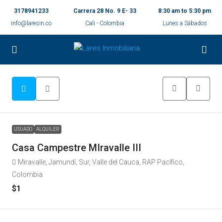
3178941233
Carrera 28 No. 9 E- 33
8:30 am to 5:30 pm
info@laresin.co
Cali - Colombia
Lunes a Sábados
USUADO
ALQUILER
Casa Campestre MIravalle III
Miravalle, Jamundí, Sur, Valle del Cauca, RAP Pacífico,
Colombia
$1