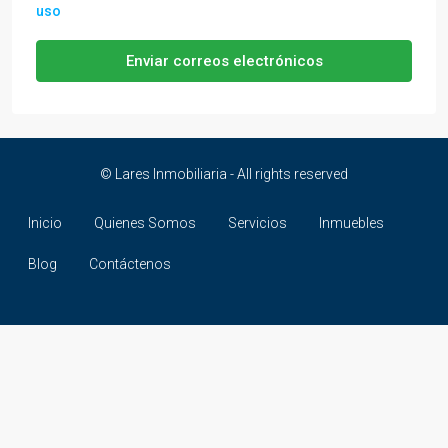
uso
Enviar correos electrónicos
© Lares Inmobiliaria - All rights reserved
Inicio
Quienes Somos
Servicios
Inmuebles
Blog
Contáctenos