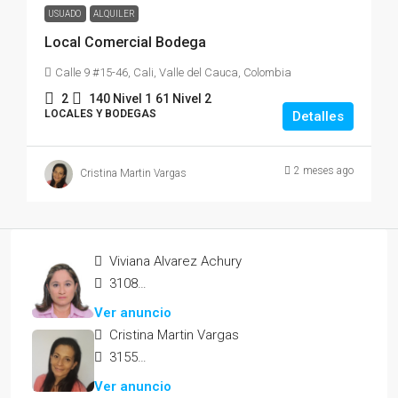
USUADO
ALQUILER
Local Comercial Bodega
Calle 9 #15-46, Cali, Valle del Cauca, Colombia
2
140 Nivel 1
61 Nivel 2
LOCALES Y BODEGAS
Detalles
2 meses ago
Cristina Martin Vargas
Viviana Alvarez Achury
3108365479
Ver anuncio
Cristina Martin Vargas
3155212570
Ver anuncio