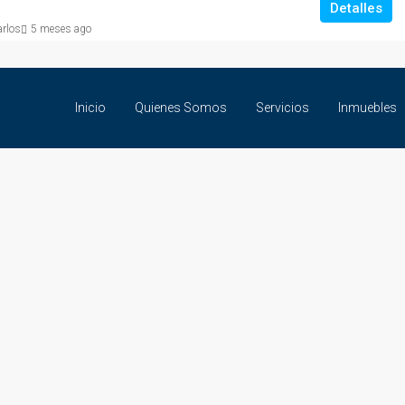
Detalles
arlos
5 meses ago
Inicio
Quienes Somos
Servicios
Inmuebles