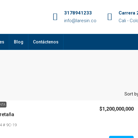
3178941233
Carrera 
info@laresin.co
Cali - Co
es
Blog
Contáctenos
Sort by
NTA
$1,200,000,000
Bretaña
4 # 9C-19