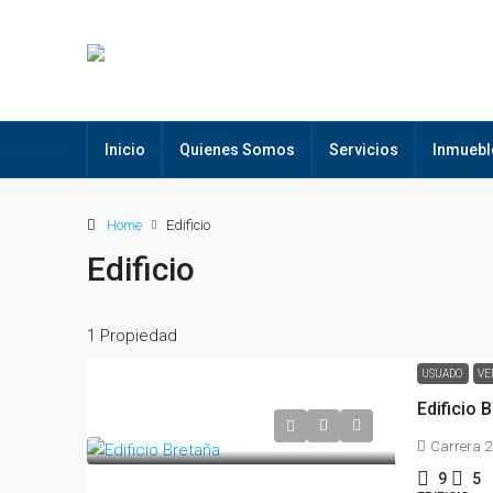
Inicio
Quienes Somos
Servicios
Inmuebl
Home
Edificio
Edificio
1 Propiedad
USUADO
VE
Edificio 
Carrera 2
9
5